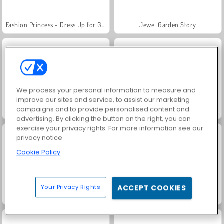
Fashion Princess - Dress Up for Girls
Jewel Garden Story
We process your personal information to measure and
improve our sites and service, to assist our marketing
campaigns and to provide personalised content and
Masha and the Bear: Meadows
Scala 40
advertising. By clicking the button on the right, you can
exercise your privacy rights. For more information see our
privacy notice
Cookie Policy
Your Privacy Rights
ACCEPT COOKIES
Juice Merge
Grand Mahjong Connect