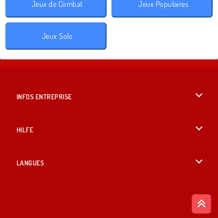
Jeux de Combat
Jeux Populaires
Jeux Solo
INFOS ENTREPRISE
Conditions d’utilisation
HILFE
Politique De Protection De La Vie Privée
Hilfe
LANGUES
Cookies
British English
Acceptation des cookies
Deutsch