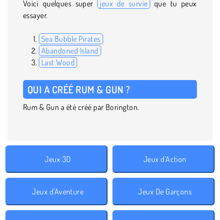
Voici quelques super
jeux de survie
que tu peux
essayer.
Sea Bubble Pirates
Abandoned Island
Last Wood
QUI A CRÉÉ RUM & GUN ?
Rum & Gun a été créé par Borington.
Jeux 3D
Jeux d'Action
Jeux d'Aventure
Jeux De Garçons