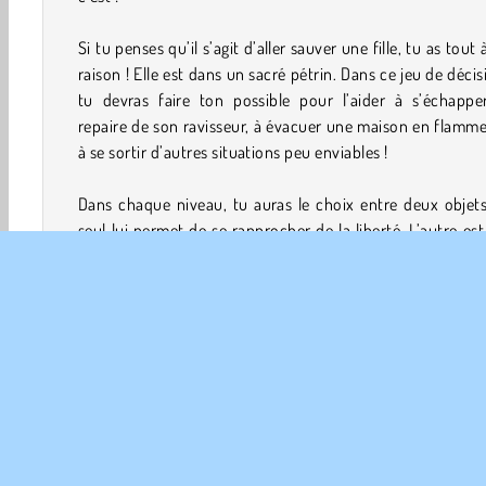
Si tu penses qu’il s’agit d’aller sauver une fille, tu as tout à
raison ! Elle est dans un sacré pétrin. Dans ce jeu de décis
tu devras faire ton possible pour l’aider à s’échappe
repaire de son ravisseur, à évacuer une maison en flamme
à se sortir d’autres situations peu enviables !
Dans chaque niveau, tu auras le choix entre deux objet
seul lui permet de se rapprocher de la liberté. L’autre est
dangereux pour elle ! Peux-tu l’aider à se sortir de toute
situations incroyables ?
Comment jouer à Save the Girl ?
Save the Girl est un
jeu de réflexion
. Dans chacun de
niveaux palpitants, ton objectif est de venir à la resc
d’une demoiselle en détresse prise au piège au milieu 
série de scénarios invraisemblables.