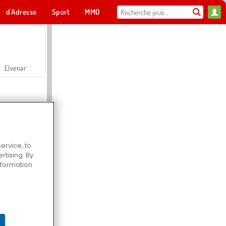
d'Adresse
Sport
MMO
Pour toi
Elvenar
ervice, to
tising. By
Hospital Surgeon Doctor Game
information