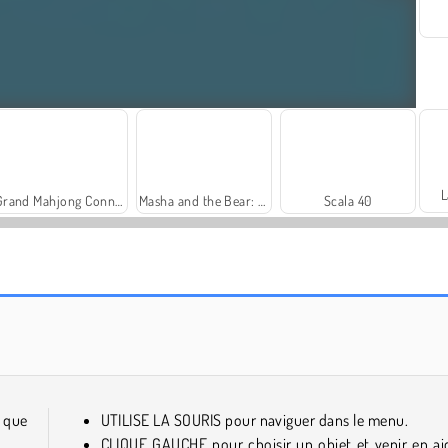
L
Grand Mahjong Connect
Masha and the Bear: Meadows
Scala 40
Royal Story
Let's Fish!
e que
UTILISE LA SOURIS pour naviguer dans le menu.
CLIQUE GAUCHE pour choisir un objet et venir en ai