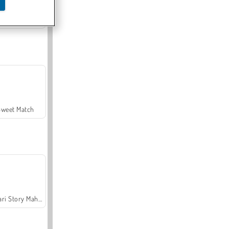
Offroad Crash Climber 4X4
Sweet Match
Safari Story Mahjong