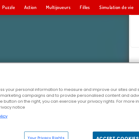
Puzzle
Action
Multijoueurs
Filles
Simulation de vie
s your personal information to measure and improve our sites and s
r marketing campaigns and to provide personalised content and adver
he button on the right, you can exercise your privacy rights. For more 
rivacy notice
licy
Your Privacy Rights
ACCEPT COOKIES