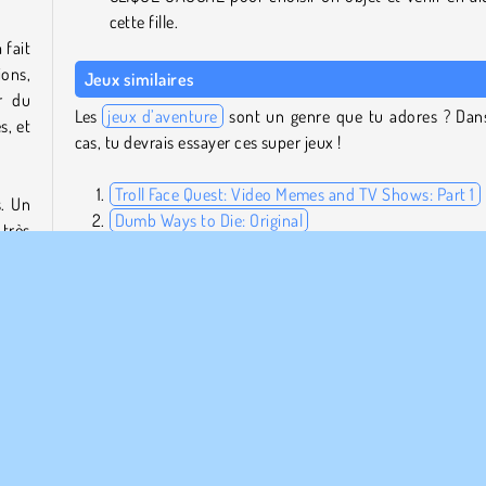
cette fille.
 fait
ions,
Jeux similaires
r du
Les
jeux d’aventure
sont un genre que tu adores ? Dan
s, et
cas, tu devrais essayer ces super jeux !
Troll Face Quest: Video Memes and TV Shows: Part 1
s. Un
Dumb Ways to Die: Original
 très
YouTubers: Psycho Fan
s ces
Kumu's Adventure
Puis-je jouer à Save the Girl sur mobile ?
Absolument ! Tu peux partir à sa rescousse en téléchargean
 ces
jeu sur
Google Play
ou
Google Play
.
ousse
d’une
Qui a créé Save the Girl ?