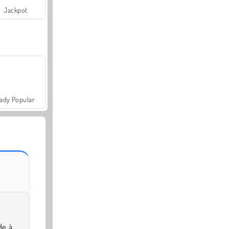
Jackpot
ady Popular
de à