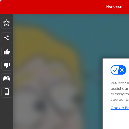
Nouveau
We proces
assist ou
clicking t
see our p
Cookie Po