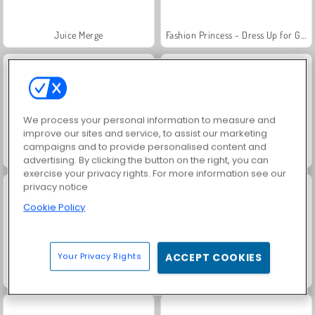
Juice Merge
Fashion Princess - Dress Up for Girls
We process your personal information to measure and
improve our sites and service, to assist our marketing
campaigns and to provide personalised content and
Jewel Garden Story
Masha and the Bear: Meadows
advertising. By clicking the button on the right, you can
exercise your privacy rights. For more information see our
privacy notice
Cookie Policy
Your Privacy Rights
ACCEPT COOKIES
Scala 40
Grand Mahjong Connect