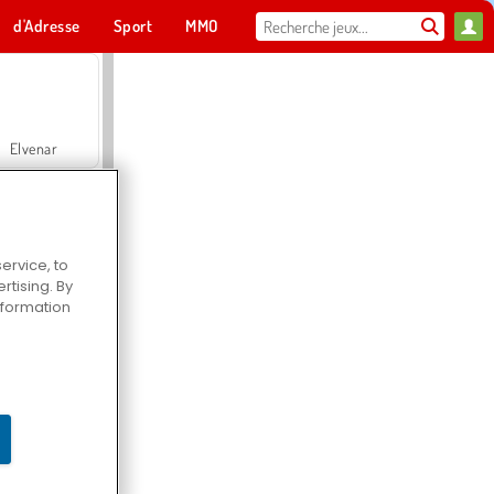
d'Adresse
Sport
MMO
Pour toi
Elvenar
ervice, to
tising. By
Hospital Surgeon Doctor Game
information
Offroad Crash Climber 4X4