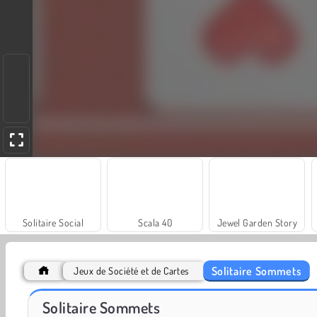
Solitaire Social
Scala 40
Jewel Garden Story
Solitaire Sommets
Jeux de Société et de Cartes
Masha and the Bear: Meadows
Farm Merge Valley
Solitaire Sommets