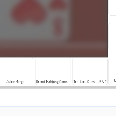
L
Juice Merge
Grand Mahjong Connect
Trollface Quest: USA 2
Royal Story
Let's Fish!