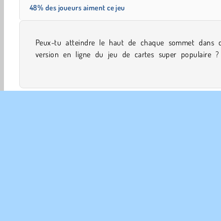
48% des joueurs aiment ce jeu
Peux-tu atteindre le haut de chaque sommet dans c
correspondre toutes les enseignes et numéros le 
version en ligne du jeu de cartes super populaire ? 
Société et de Cartes
Carte Solitaire
Cartes
Jeux 
INFO
Poli