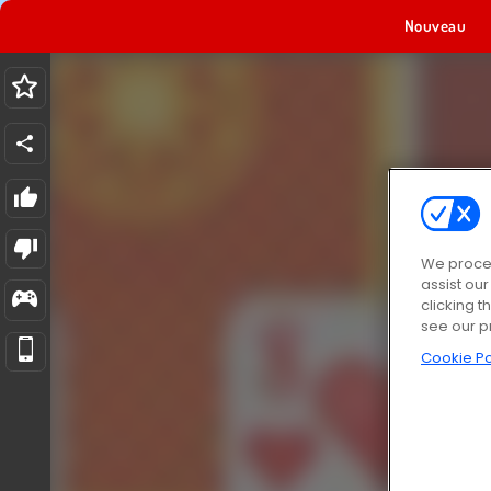
Nouveau
We proces
assist ou
clicking t
see our p
Cookie Po