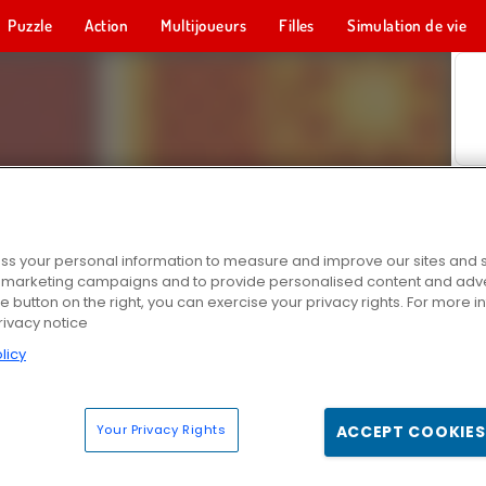
Puzzle
Action
Multijoueurs
Filles
Simulation de vie
s your personal information to measure and improve our sites and s
r marketing campaigns and to provide personalised content and adver
he button on the right, you can exercise your privacy rights. For more 
rivacy notice
licy
Your Privacy Rights
ACCEPT COOKIES