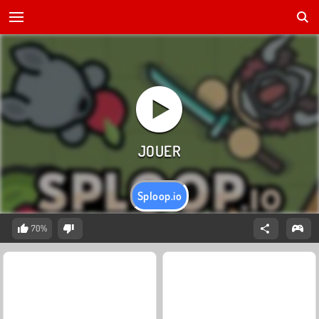
Sploop.io
70%