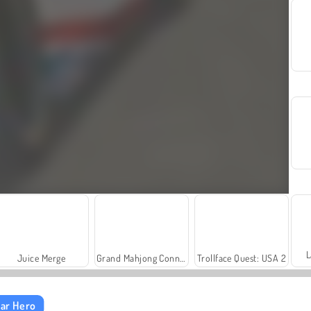
L
Juice Merge
Grand Mahjong Connect
Trollface Quest: USA 2
ar Hero