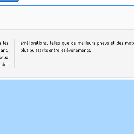
Solitaire Social
Royal Story
s les
teurs
nant.
plus puissants entre les événements.
 peux
 des
Voiture
HTML5
Course en ligne
Mobiles
Populaire