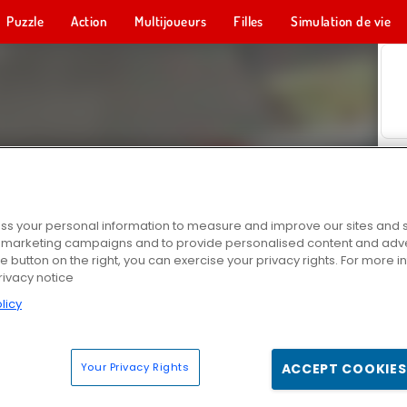
Puzzle
Action
Multijoueurs
Filles
Simulation de vie
s your personal information to measure and improve our sites and s
r marketing campaigns and to provide personalised content and adver
he button on the right, you can exercise your privacy rights. For more 
rivacy notice
licy
Your Privacy Rights
ACCEPT COOKIES