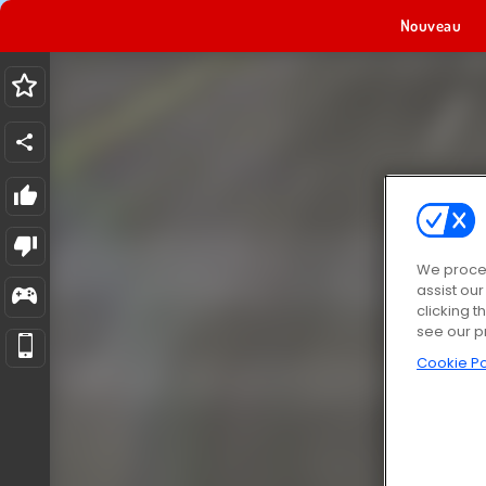
Nouveau
We proces
assist ou
clicking t
see our p
Cookie Po