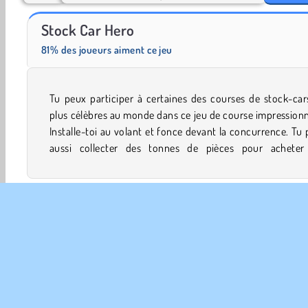
Fashion Princess - Dress Up for Girls
Farm Merge Valley
Stock Car Hero
81% des joueurs aiment ce jeu
Tu peux participer à certaines des courses de stock-car
améliorations, telles que de meilleurs pneus et des mo
plus célèbres au monde dans ce jeu de course impression
Installe-toi au volant et fonce devant la concurrence. Tu
aussi collecter des tonnes de pièces pour acheter
Et le meilleur jeu de l'année est 2019
Jeux De Garçons
Course
Rally
Jeux de Super Héros
Véhicules