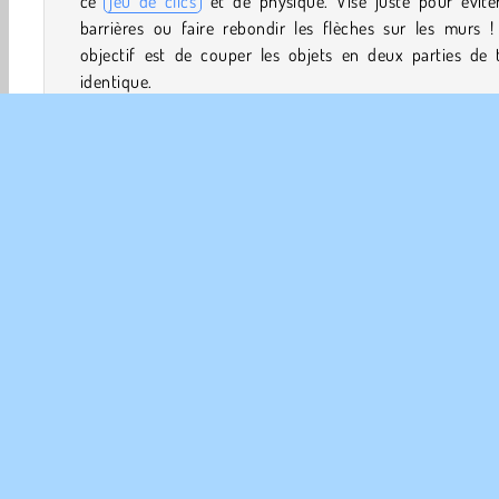
ce
jeu de clics
et de physique. Vise juste pour éviter
barrières ou faire rebondir les flèches sur les murs !
objectif est de couper les objets en deux parties de t
identique.
Comment jouer à Strike Half ?
Tire des flèches sur les valises et autres briques de lait
ce
jeu de réflexion
. Arriveras-tu à tout couper en deux 
égales dans chaque niveau ?
Commandes du jeu
Jeux 3D
Viser & Tirer
HTML5
Mobiles
Popul