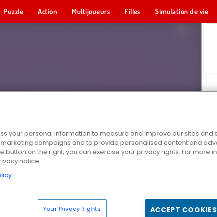
Puzzle
Action
Multijoueurs
Filles
Simulation de vie
s your personal information to measure and improve our sites and s
r marketing campaigns and to provide personalised content and adver
he button on the right, you can exercise your privacy rights. For more 
rivacy notice
licy
Your Privacy Rights
ACCEPT COOKIES