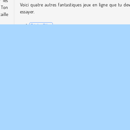
 les
Voici quatre autres fantastiques jeux en ligne que tu dev
 Ton
essayer.
aille
Tricky Tiles
Fruit Slice
Mora Rush
 dans
Hex Takeover
parts
Qui a créé Strike Half ?
Strike Half a été créé par Nevar Games.
aire
Puzzle
Solo
d'Adresse
Tir