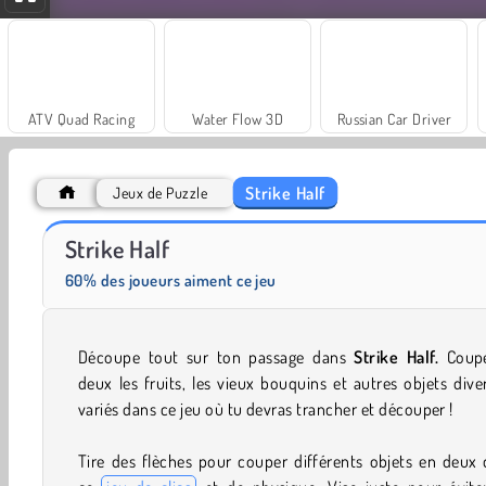
ATV Quad Racing
Water Flow 3D
Russian Car Driver
Strike Half
Jeux de Puzzle
Trollface Quest: USA 2
Fashion Princess - Dress Up for Girls
Strike Half
60% des joueurs aiment ce jeu
Découpe tout sur ton passage dans
Strike Half.
Coup
deux les fruits, les vieux bouquins et autres objets dive
variés dans ce jeu où tu devras trancher et découper !
Tire des flèches pour couper différents objets en deux