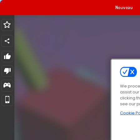
Nouveau
We proces
assist ou
clicking t
see our p
Cookie Po