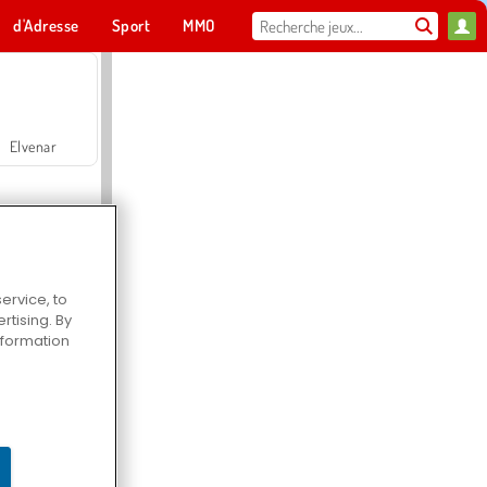
d'Adresse
Sport
MMO
Pour toi
Elvenar
ervice, to
tising. By
Hospital Surgeon Doctor Game
information