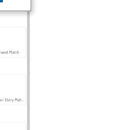
Offroad Crash Climber 4X4
Sweet Match
Safari Story Mahjong