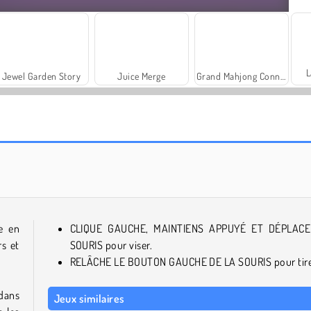
L
Jewel Garden Story
Juice Merge
Grand Mahjong Connect
Masha and the Bear: Meadows
Scala 40
e en
CLIQUE GAUCHE, MAINTIENS APPUYÉ ET DÉPLACE
rs et
SOURIS pour viser.
RELÂCHE LE BOUTON GAUCHE DE LA SOURIS pour tire
 dans
Jeux similaires