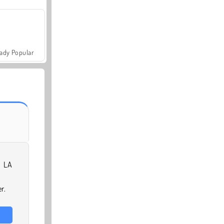
ady Popular
 LA
r.