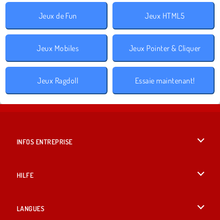
Jeux de Fun
Jeux HTML5
Jeux Mobiles
Jeux Pointer & Cliquer
Jeux Ragdoll
Essaie maintenant!
INFOS ENTREPRISE
Conditions d’utilisation
HILFE
Politique De Protection De La Vie Privée
Hilfe
LANGUES