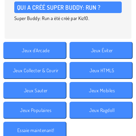
QUI A CRÉÉ SUPER BUDDY: RUN ?
Super Buddy: Run a été créé par Kiz10.
Jeux d'Arcade
Jeux Éviter
Jeux Collecter & Courir
Jeux HTML5
Jeux Sauter
Jeux Mobiles
Jeux Populaires
Jeux Ragdoll
Essaie maintenant!