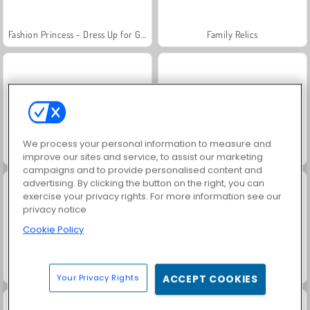
Fashion Princess - Dress Up for Girls
Family Relics
We process your personal information to measure and
Farm Merge Valley
Jewel Garden Story
improve our sites and service, to assist our marketing
campaigns and to provide personalised content and
advertising. By clicking the button on the right, you can
exercise your privacy rights. For more information see our
privacy notice
Cookie Policy
Masha and the Bear: Meadows
Royal Story
Your Privacy Rights
ACCEPT COOKIES