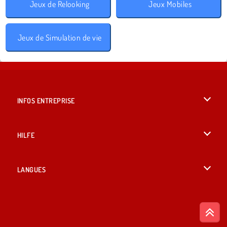
Jeux de Relooking
Jeux Mobiles
Jeux de Simulation de vie
INFOS ENTREPRISE
Conditions d’utilisation
HILFE
Politique De Protection De La Vie Privée
Hilfe
LANGUES
Cookies
British English
Acceptation des cookies
Русский