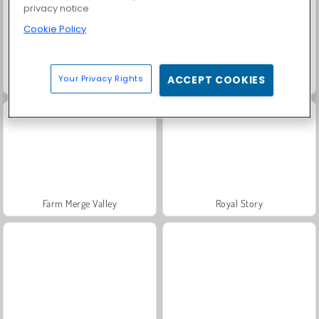
privacy notice
Cookie Policy
Your Privacy Rights
ACCEPT COOKIES
Grand Mahjong Connect
Solitaire Social
Farm Merge Valley
Royal Story