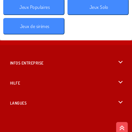
Jeux Populaires
Jeux Solo
Jeux de sirènes
INFOS ENTREPRISE
Conditions d’utilisation
HILFE
Politique De Protection De La Vie Privée
Hilfe
LANGUES
Cookies
English
Acceptation des cookies