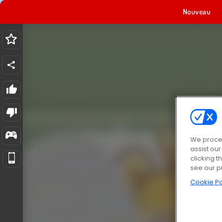
Nouveau
We proces
assist ou
clicking t
see our p
Cookie Po