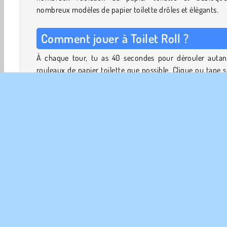
nombreux modèles de papier toilette drôles et élégants.
Comment jouer à Toilet Roll ?
À chaque tour, tu as 40 secondes pour dérouler autan
rouleaux de papier toilette que possible. Clique ou tape s
papier et glisse vers le bas aussi vite que possible. Le ro
commencera à tourner et à rétrécir au fur et à mesure q
papier se déroule.
En tapant et en faisant tourner le rouleau de papier toi
très rapidement, tu peux gagner un bonus cumula
Retourne au menu d'accueil et appuie sur le bouton "S
pour débloquer de nouveaux modèles de papier toilett
utilisant les pièces que tu as gagnées.