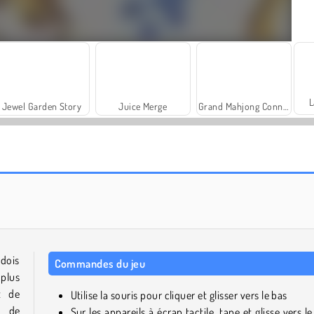
L
Jewel Garden Story
Juice Merge
Grand Mahjong Connect
Trollface Quest: USA 2
Fashion Princess - Dress Up for Girls
 dois
Commandes du jeu
 plus
t de
Utilise la souris pour cliquer et glisser vers le bas
e de
Sur les appareils à écran tactile, tape et glisse vers l