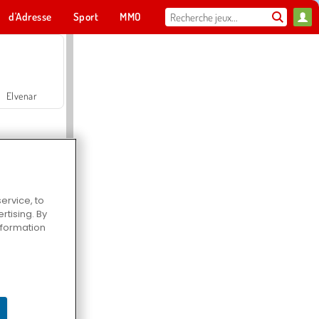
d'Adresse
Sport
MMO
Pour toi
Elvenar
ervice, to
tising. By
Hospital Surgeon Doctor Game
information