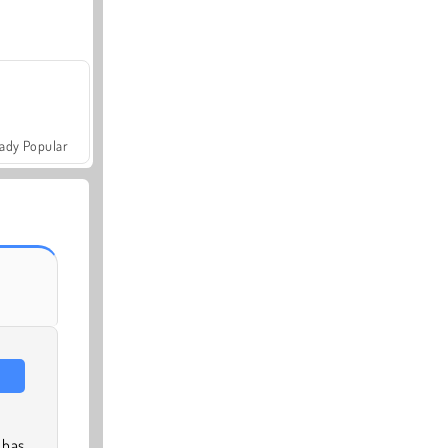
ady Popular
e bas