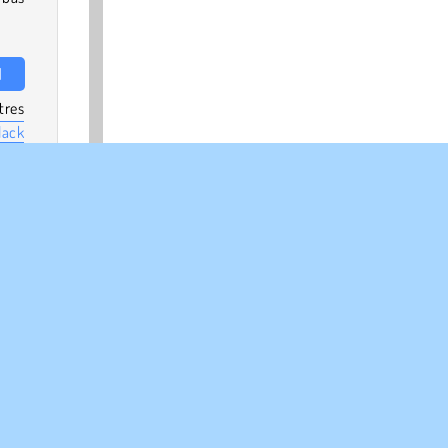
l
tres
lack
orti