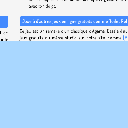
avec ton doigt.
Joue à d'autres jeux en ligne gratuits comme Toilet Rol
Ce jeu est un remake d'un classique d'Agame. Essaie d'au
t de
jeux gratuits du même studio sur notre site, comme
B
ur le
Jump
ou le jeu de braintainment
The Shape
.
uleau
ue le
Qui a créé Toilet Roll ?
Toilet Roll
a été créé par Agame.
lette
ble.
Quand Toilet Roll est-il sorti pour la première fois ?
HOP"
e en
Ce remake d'un jeu plus ancien du même producteur est s
pour la première fois le 27 février 2024.