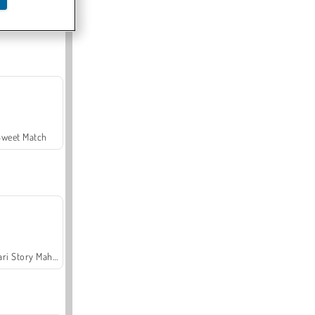
Offroad Crash Climber 4X4
Sweet Match
Safari Story Mahjong