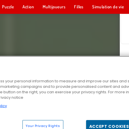
Puzzle
Action
Multijoueurs
Filles
Simulation de vie
s your personal information to measure and improve our sites and s
r marketing campaigns and to provide personalised content and adver
he button on the right, you can exercise your privacy rights. For more 
rivacy notice
licy
Your Privacy Rights
ACCEPT COOKIES