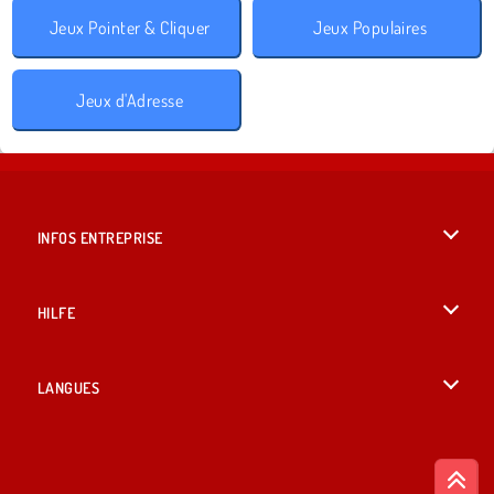
Jeux Pointer & Cliquer
Jeux Populaires
Jeux d'Adresse
INFOS ENTREPRISE
Conditions d’utilisation
HILFE
Politique De Protection De La Vie Privée
Hilfe
LANGUES
Cookies
English
Acceptation des cookies