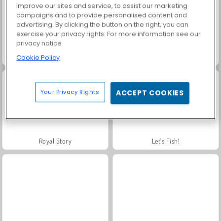
improve our sites and service, to assist our marketing
campaigns and to provide personalised content and
advertising. By clicking the button on the right, you can
exercise your privacy rights. For more information see our
privacy notice
Masha and the Bear: Meadows
Farm Merge Valley
Cookie Policy
Your Privacy Rights
ACCEPT COOKIES
Royal Story
Let's Fish!