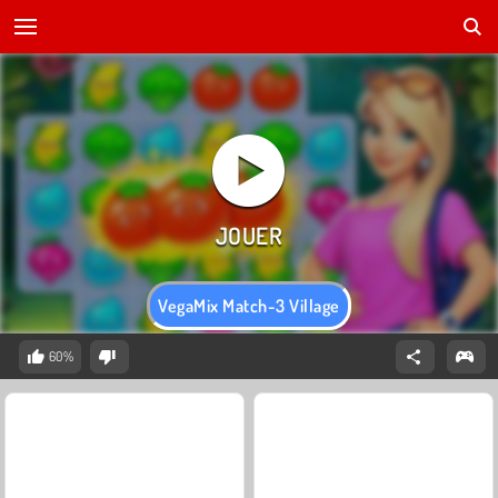
VegaMix Match-3 Village
60%