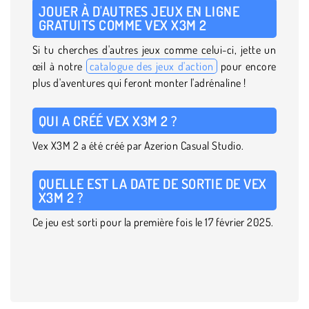
JOUER À D'AUTRES JEUX EN LIGNE
GRATUITS COMME VEX X3M 2
Si tu cherches d'autres jeux comme celui-ci, jette un
œil à notre
catalogue des jeux d'action
pour encore
plus d'aventures qui feront monter l'adrénaline !
QUI A CRÉÉ VEX X3M 2 ?
Vex X3M 2 a été créé par Azerion Casual Studio.
QUELLE EST LA DATE DE SORTIE DE VEX
X3M 2 ?
Ce jeu est sorti pour la première fois le 17 février 2025.