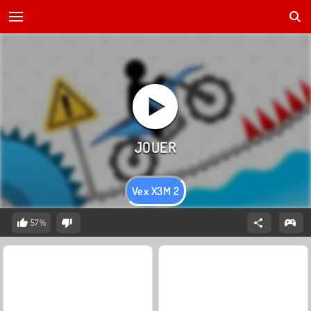
Vex X3M 2
57%