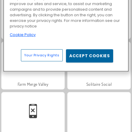
improve our sites and service, to assist our marketing
campaigns and to provide personalised content and
advertising. By clicking the button on the right, you can
exercise your privacy rights. For more information see our
privacy notice
Trollface Quest: USA 2
Fashion Princess - Dress Up for Girls
Cookie Policy
Your Privacy Rights
ACCEPT COOKIES
Farm Merge Valley
Solitaire Social