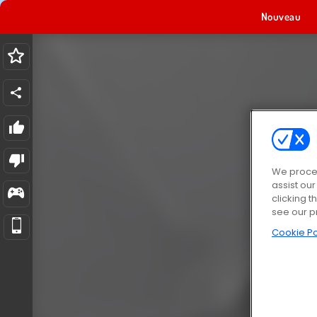
Nouveau
We proces
assist ou
clicking t
see our p
Cookie Po