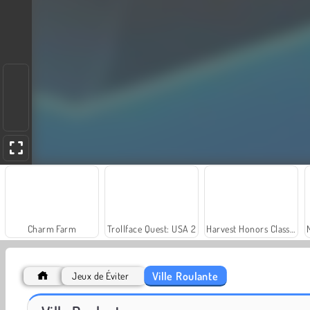
Charm Farm
Trollface Quest: USA 2
Harvest Honors Classic
Ville Roulante
Jeux de Éviter
Let's Fish!
Juice Merge