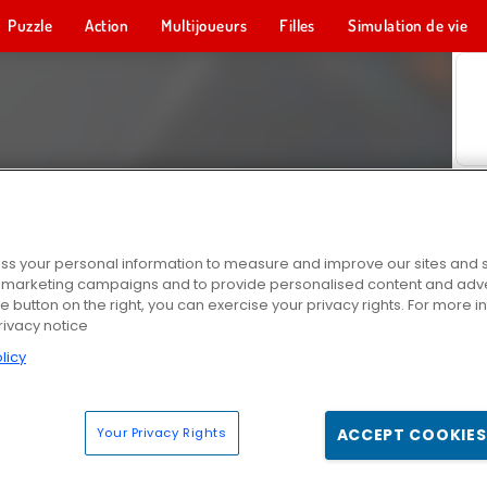
Puzzle
Action
Multijoueurs
Filles
Simulation de vie
s your personal information to measure and improve our sites and s
r marketing campaigns and to provide personalised content and adver
he button on the right, you can exercise your privacy rights. For more 
rivacy notice
licy
Your Privacy Rights
ACCEPT COOKIES