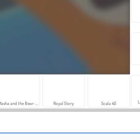
L
Masha and the Bear: Meadows
Royal Story
Scala 40
Solitaire Social
Fashion Princess - Dress Up for Girls