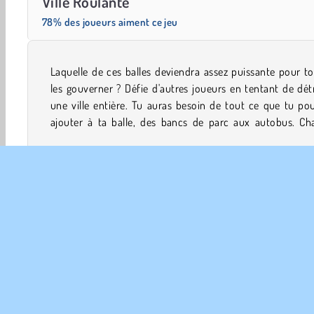
Ville Roulante
78% des joueurs aiment ce jeu
Laquelle de ces balles deviendra assez puissante pour t
objet absorbée la fera devenir plus grande et plus fort
les gouverner ? Défie d'autres joueurs en tentant de dét
pourras même engloutir des gratte-ciel entiers dans c
une ville entière. Tu auras besoin de tout ce que tu po
ajouter à ta balle, des bancs de parc aux autobus. Ch
Éviter
Jeux De Garçons
Construction de Ville
Mu
INFO
Poli