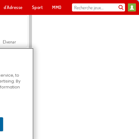
d'Adresse
Sport
MMO
Pour toi
Elvenar
ervice, to
tising. By
Hospital Surgeon Doctor Game
information
Offroad Crash Climber 4X4