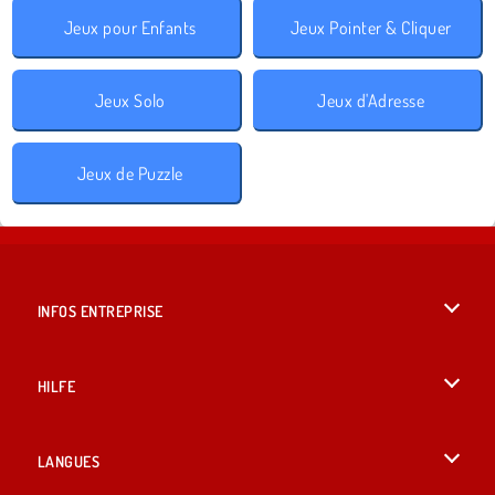
Jeux pour Enfants
Jeux Pointer & Cliquer
Jeux Solo
Jeux d'Adresse
Jeux de Puzzle
INFOS ENTREPRISE
Conditions d’utilisation
HILFE
Politique De Protection De La Vie Privée
Hilfe
LANGUES