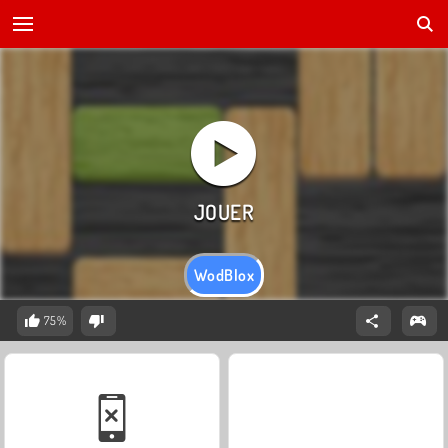
WodBlox
75%