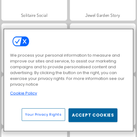
Solitaire Social
Jewel Garden Story
We process your personal information to measure and
improve our sites and service, to assist our marketing
campaigns and to provide personalised content and
Grand Mahjong Connect
Juice Merge
advertising. By clicking the button on the right, you can
exercise your privacy rights. For more information see our
privacy notice
Cookie Policy
Your Privacy Rights
ACCEPT COOKIES
Trollface Quest: USA 2
Family Relics