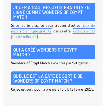
JOUER À D'AUTRES JEUX GRATUITS EN
LIGNE COMME WONDERS OF EGYPT
MATCH
Si ce jeu te plaît, tu peux trouver d'autres
jeux de
match 3 en ligne gratuits
dans notre
catalogue des
jeux de réflexion
.
QUI A CRÉÉ WONDERS OF EGYPT
MATCH ?
Wonders of Egypt Match
a été créé par Softgames.
QUELLE EST LA DATE DE SORTIE DE
WONDERS OF EGYPT MATCH ?
Ce jeu est sorti pour la première fois le 12 février 2025.