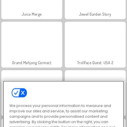
Juice Merge
Jewel Garden Story
Grand Mahjong Connect
Trollface Quest: USA 2
We process your personal information to measure and
improve our sites and service, to assist our marketing
Masha and the Bear: Meadows
Scala 40
campaigns and to provide personalised content and
advertising. By clicking the button on the right, you can