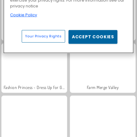
exercise your privacy rights. For more information see our
privacy notice
Cookie Policy
Heroes of Myths
Solitaire Social
Your Privacy Rights
ACCEPT COOKIES
Fashion Princess - Dress Up for Girls
Farm Merge Valley