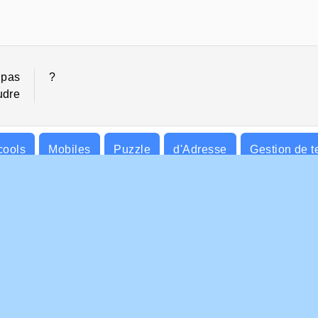
 pas
?
udre
cools
Mobiles
Puzzle
d'Adresse
Gestion de 
S ENTREPRISE
HILFE
ditions d’utilisation
Cookies
Hilfe