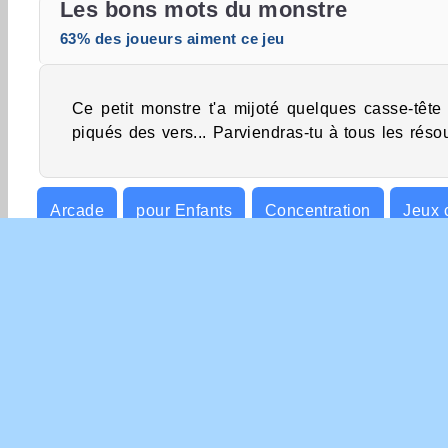
Les bons mots du monstre
63% des joueurs aiment ce jeu
Ce petit monstre t'a mijoté quelques casse-tête
piqués des vers... Parviendras-tu à tous les réso
Arcade
pour Enfants
Concentration
Jeux 
Mots
INFO
Con