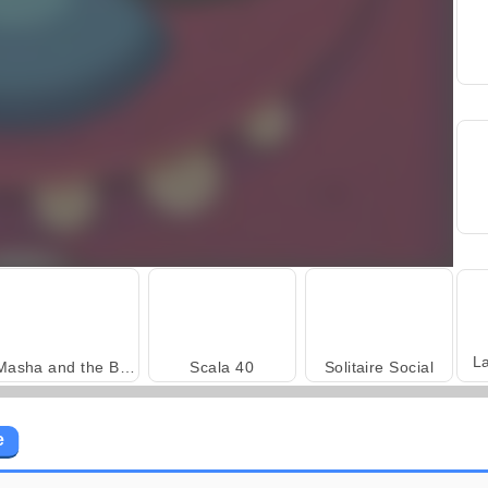
L
Masha and the Bear: Meadows
Scala 40
Solitaire Social
e
Royal Story
Let's Fish!