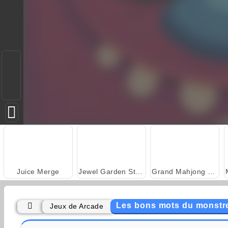
Juice Merge
Jewel Garden Story
Grand Mahjong Connect
Les bons mots du monstr
Jeux de Arcade
Trollface Quest: USA 2
Farm Merge Valley