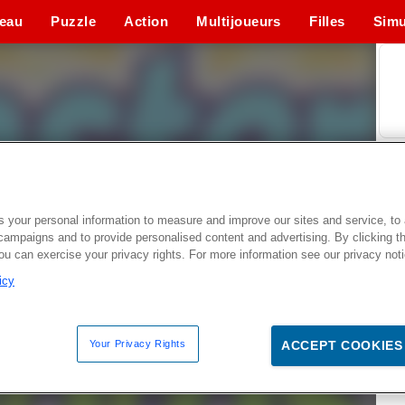
eau
Puzzle
Action
Multijoueurs
Filles
Simu
 your personal information to measure and improve our sites and service, to 
campaigns and to provide personalised content and advertising. By clicking t
you can exercise your privacy rights. For more information see our privacy not
icy
Your Privacy Rights
ACCEPT COOKIES