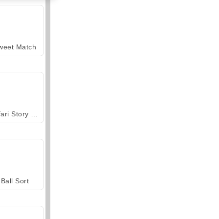
weet Match
Safari Story Mahjong
Ball Sort