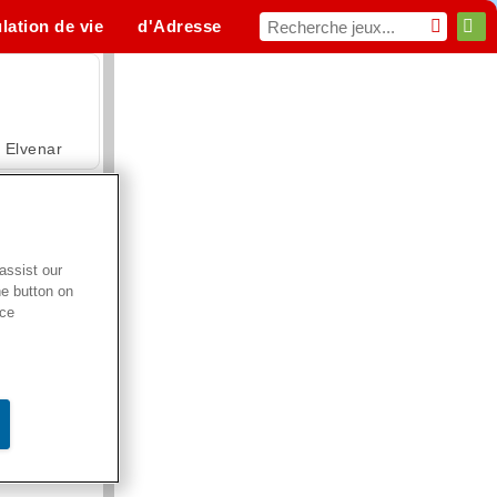
lation de vie
d'Adresse
Sport
MMO
Pour toi
Elvenar
assist our
he button on
Hospital Surgeon Doctor Game
ice
Offroad Crash Climber 4X4