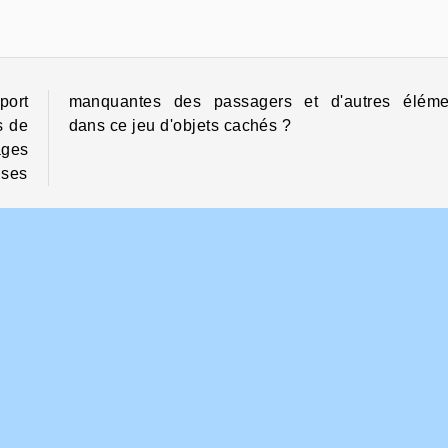
port
ents
s de
dans ce jeu d'objets cachés ?
ages
ises
HTML5
Puzzle
Solo
S ENTREPRISE
HILFE
ditions d’utilisation
Cookies
Hilfe
tique De Protection De La Vie Privée
Acceptation des cookies