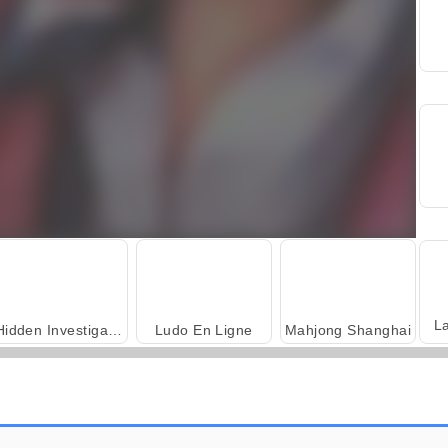
L
Hidden Investigation: Who Did It?
Ludo En Ligne
Mahjong Shanghai
AquaPark.io
Trollface Quest: USA 2