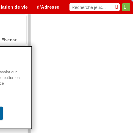
lation de vie
d'Adresse
Sport
MMO
Pour toi
Elvenar
assist our
he button on
Hospital Surgeon Doctor Game
ice
Offroad Crash Climber 4X4