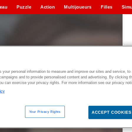
eau
Puzzle
Action
Multijoueurs
Filles
Simu
 your personal information to measure and improve our sites and service, to 
campaigns and to provide personalised content and advertising. By clicking t
you can exercise your privacy rights. For more information see our privacy not
icy
Your Privacy Rights
ACCEPT COOKIES