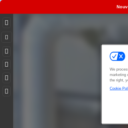
Nouv
We process
marketing 
the right, 
Cookie Pol