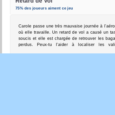
Retard de Vol
75% des joueurs aiment ce jeu
Carole passe une très mauvaise journée à l'aéro
manquantes des passagers et d'autres élém
où elle travaille. Un retard de vol a causé un ta
soucis et elle est chargée de retrouver les bag
perdus. Peux-tu l'aider à localiser les val
Jeux aériens
Jeux familiaux
Objets Cachés
INFO
Con
Poli