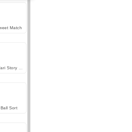
weet Match
Safari Story Mahjong
Ball Sort