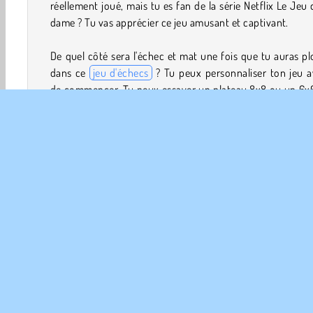
réellement joué, mais tu es fan de la série Netflix Le Jeu 
dame ? Tu vas apprécier ce jeu amusant et captivant.
De quel côté sera l'échec et mat une fois que tu auras p
dans ce
jeu d'échecs
? Tu peux personnaliser ton jeu a
de commencer. Tu peux essayer un plateau 8x8 ou un 6x6
peux également changer le niveau de difficulté ou utilis
plateau en 2D. Si tu veux revenir en arrière, tu n'as qu'à uti
le bouton "take back" pour annuler ta dernière action.
Comment jouer à 3D Chess ?
3D Chess est une version en ligne du
jeu de société
class
L'objectif est de capturer le roi de l'adversaire.
2 Joueurs
Échecs
HTML5
Populaire
Puzzle