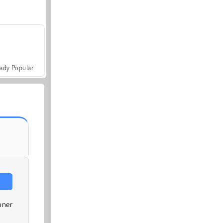
ady Popular
nner