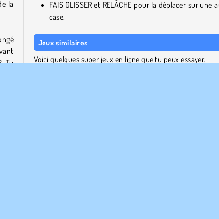
de la
FAIS GLISSER et RELÂCHE pour la déplacer sur une a
case.
longé
Jeux similaires
vant
Voici quelques super jeux en ligne que tu peux essayer.
. Tu
er un
Master Chess Multiplayer
liser
Ultimate Chess
Chess: Classic
Dominoes Deluxe
ique.
Qui a créé 3D Chess ?
3D Chess a été créé par CD Games.
Stratégie