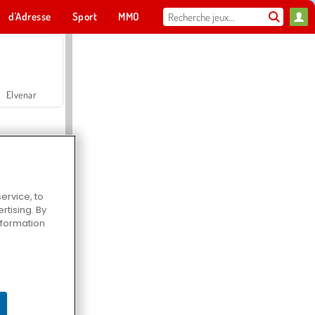
d'Adresse
Sport
MMO
Pour toi
Elvenar
ervice, to
tising. By
Hospital Surgeon Doctor Game
information