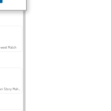
Offroad Crash Climber 4X4
Sweet Match
Safari Story Mahjong