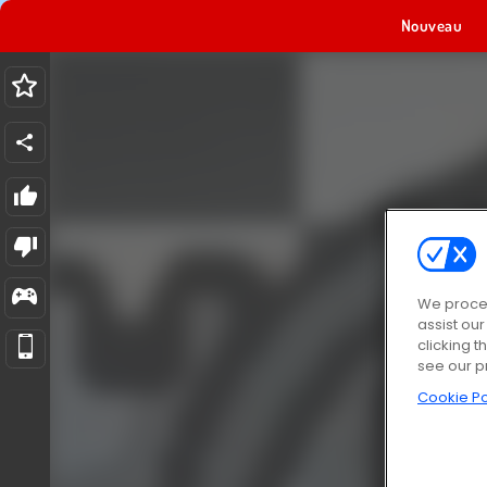
Nouveau
We proces
assist ou
clicking t
see our p
Cookie Po