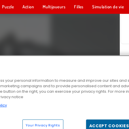
Puzzle
Action
Multijoueurs
Filles
Simulation de vie
s your personal information to measure and improve our sites and s
r marketing campaigns and to provide personalised content and adver
he button on the right, you can exercise your privacy rights. For more 
rivacy notice
licy
Your Privacy Rights
ACCEPT COOKIES