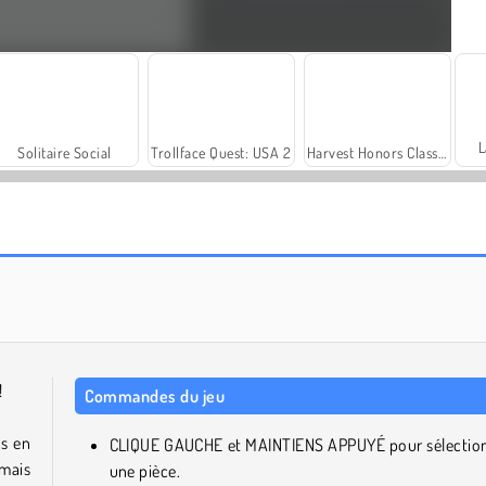
L
Solitaire Social
Trollface Quest: USA 2
Harvest Honors Classic
Scala 40
Fashion Princess - Dress Up for Girls
!
Commandes du jeu
cs en
CLIQUE GAUCHE et MAINTIENS APPUYÉ pour sélectio
amais
une pièce.