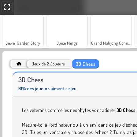
Jewel Garden Story
Juice Merge
Grand Mahjong Connect
3D Chess
Jeux de 2 Joueurs
Masha and the Bear: Meadows
Rummy World
3D Chess
61% des joueurs aiment ce jeu
Les vétérans comme les néophytes vont adorer
3D Chess
Mesure-toi à l'ordinateur ou à un ami dans ce jeu d'éche
3D. Tu es un véritable virtuose des échecs ? Tu n'y as j