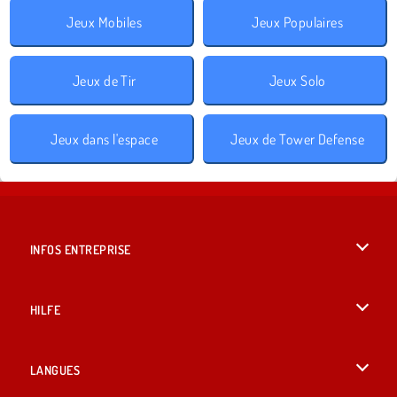
Jeux Mobiles
Jeux Populaires
Jeux de Tir
Jeux Solo
Jeux dans l'espace
Jeux de Tower Defense
INFOS ENTREPRISE
Conditions d’utilisation
HILFE
Politique De Protection De La Vie Privée
Hilfe
LANGUES