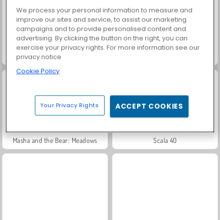
We process your personal information to measure and
improve our sites and service, to assist our marketing
campaigns and to provide personalised content and
advertising. By clicking the button on the right, you can
exercise your privacy rights. For more information see our
privacy notice
Grand Mahjong Connect
Trollface Quest: USA 2
Cookie Policy
Your Privacy Rights
ACCEPT COOKIES
Masha and the Bear: Meadows
Scala 40