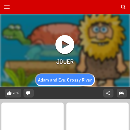
Adam and Eve: Crossy River
78%