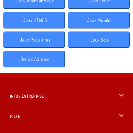
Jeux Adam and Eve
Jeux Éviter
Jeux HTML5
Jeux Mobiles
Jeux Populaires
Jeux Solo
Jeux d'Adresse
INFOS ENTREPRISE
Conditions d’utilisation
HILFE
Politique De Protection De La Vie Privée
Hilfe