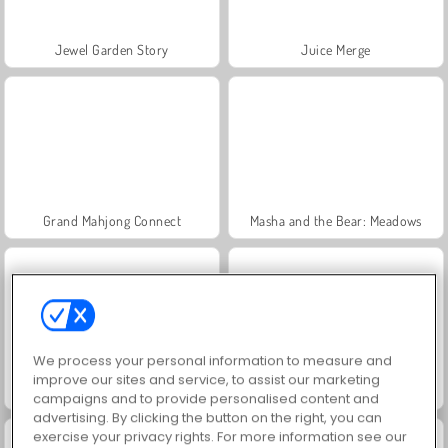
Jewel Garden Story
Juice Merge
Grand Mahjong Connect
Masha and the Bear: Meadows
We process your personal information to measure and
improve our sites and service, to assist our marketing
Scala 40
Trollface Quest: USA 2
campaigns and to provide personalised content and
advertising. By clicking the button on the right, you can
exercise your privacy rights. For more information see our