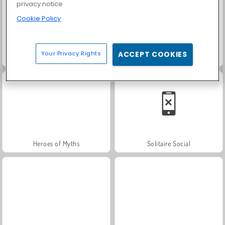
privacy notice
Cookie Policy
Your Privacy Rights
ACCEPT COOKIES
Fashion Princess - Dress Up for Girls
Farm Merge Valley
Heroes of Myths
Solitaire Social