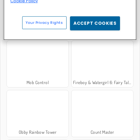
Cookie Policy
Your Privacy Rights
ACCEPT COOKIES
Blob Giant 3D
Fireboy & Watergirl 2: The Light Temple
Mob Control
Fireboy & Watergirl 6: Fairy Tales
Obby Rainbow Tower
Count Master