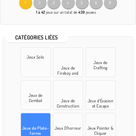
1
2
3
4
5
6
1 à 42
jeux sur un total de
439
jeuxes
CATÉGORIES LIÉES
Jeux Solo
Jeux de
Crafting
Jeux de
Fireboy and
Watergirl
Jeux de
Combat
Jeux de
Jeux d'Évasion
Construction
et Escape
de Ville
Room
Jeux de Plate-
Jeux D'horreur
Jeux Pointer &
forme
Cliquer