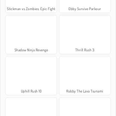
Stickman vs Zombies: Epic Fight
Obby Survive Parkour
Shadow Ninja Revenge
Thrill Rush 3
Uphill Rush 10
Robby The Lava Tsunami