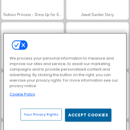
Fashion Princess - Dress Up for Girls
Jewel Garden Story
We process your personal information to measure and
improve our sites and service, to assist our marketing
Farm Merge Valley
Masha and the Bear: Meadows
campaigns and to provide personalised content and
advertising. By clicking the button on the right, you can
exercise your privacy rights. For more information see our
privacy notice
Cookie Policy
Royal Story
Scala 40
Your Privacy Rights
ACCEPT COOKIES