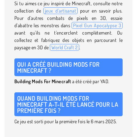
Si tu aimes ce jeu inspiré de Minecraft, consulte notre
collection de
jeux d'artisanat
pour en savoir plus.
Pour d'autres combats de pixels en 3D, essaie
d'abattre les monstres dans
Pixel Gun Apocalypse 3
avant qu'ils ne t'encerclent complètement. Ou
collectez et fabriquez des objets en parcourant le
paysage en 3D de
World Craft 2
.
QUI A CRÉÉ BUILDING MODS FOR
MINECRAFT ?
Building Mods For Minecraft
a été créé par YAD.
QUAND BUILDING MODS FOR
MINECRAFT A-T-IL ÉTÉ LANCÉ POUR LA
PREMIÈRE FOIS ?
Ce jeu est sorti pour la première fois le 6 mars 2025.