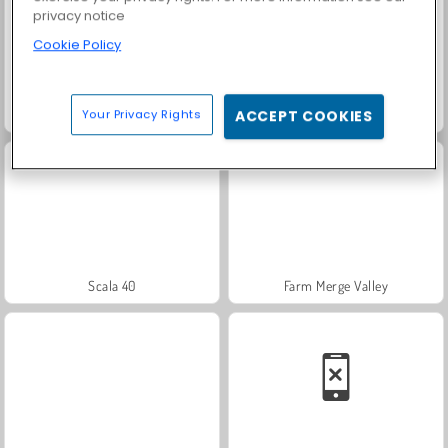
privacy notice
Cookie Policy
Heroes of Myths
Trollface Quest: USA 2
Your Privacy Rights
ACCEPT COOKIES
Scala 40
Farm Merge Valley