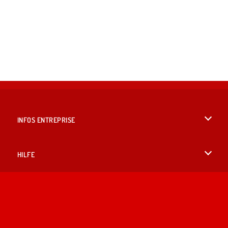
INFOS ENTREPRISE
Conditions d’utilisation
HILFE
Politique De Protection De La Vie Privée
Hilfe
LANGUES
Cookies
English