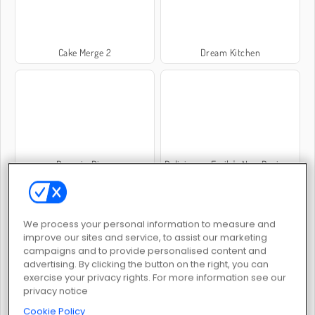
Cake Merge 2
Dream Kitchen
Penguin Diner
Delicious - Emily's New Beginning
We process your personal information to measure and
improve our sites and service, to assist our marketing
campaigns and to provide personalised content and
advertising. By clicking the button on the right, you can
Piece of Cake: Merge and Bake
Red Velvet Cake: École de cuisine de Sara
exercise your privacy rights. For more information see our
privacy notice
Cookie Policy