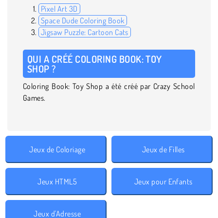
Pixel Art 3D
Space Dude Coloring Book
Jigsaw Puzzle: Cartoon Cats
QUI A CRÉÉ COLORING BOOK: TOY
SHOP ?
Coloring Book: Toy Shop a été créé par Crazy School
Games.
Jeux de Coloriage
Jeux de Filles
Jeux HTML5
Jeux pour Enfants
Jeux d'Adresse