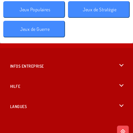
Jeux Populaires
Jeux de Stratégie
Jeux de Guerre
INFOS ENTREPRISE
Conditions d’utilisation
HILFE
Politique De Protection De La Vie Privée
Hilfe
LANGUES
Cookies
English