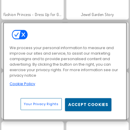
Fashion Princess - Dress Up for Girls
Jewel Garden Story
We process your personal information to measure and
improve our sites and service, to assist our marketing
campaigns and to provide personalised content and
Masha and the Bear: Meadows
Scala 40
advertising. By clicking the button on the right, you can
exercise your privacy rights. For more information see our
privacy notice
Cookie Policy
Your Privacy Rights
ACCEPT COOKIES
Juice Merge
Grand Mahjong Connect