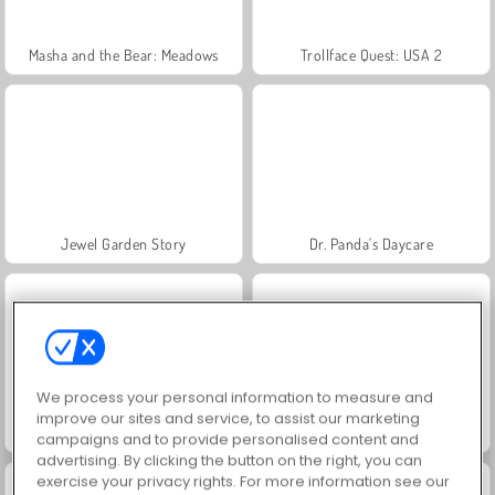
Masha and the Bear: Meadows
Trollface Quest: USA 2
Jewel Garden Story
Dr. Panda's Daycare
We process your personal information to measure and
improve our sites and service, to assist our marketing
Dr. Panda School
Dr. Panda's Farm
campaigns and to provide personalised content and
advertising. By clicking the button on the right, you can
exercise your privacy rights. For more information see our