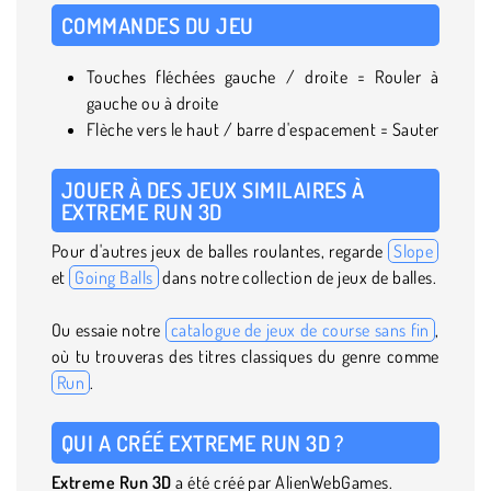
COMMANDES DU JEU
Touches fléchées gauche / droite = Rouler à
gauche ou à droite
Flèche vers le haut / barre d'espacement = Sauter
JOUER À DES JEUX SIMILAIRES À
EXTREME RUN 3D
Pour d'autres jeux de balles roulantes, regarde
Slope
et
Going Balls
dans notre collection de jeux de balles.
Ou essaie notre
catalogue de jeux de course sans fin
,
où tu trouveras des titres classiques du genre comme
Run
.
QUI A CRÉÉ EXTREME RUN 3D ?
Extreme
Run 3D
a été créé par AlienWebGames.