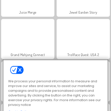
Juice Merge
Jewel Garden Story
Grand Mahjong Connect
Trollface Quest: USA 2
We process your personal information to measure and
improve our sites and service, to assist our marketing
campaigns and to provide personalised content and
advertising. By clicking the button on the right, you can
Masha and the Bear: Meadows
Scala 40
exercise your privacy rights. For more information see our
privacy notice