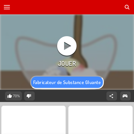
Fabricateur de Substance Gluante
70%