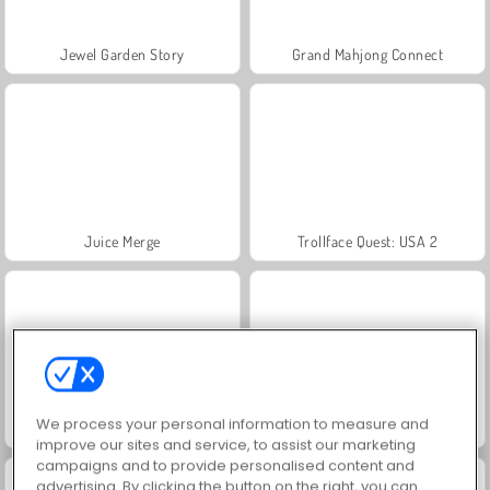
Jewel Garden Story
Grand Mahjong Connect
Juice Merge
Trollface Quest: USA 2
We process your personal information to measure and
Masha and the Bear: Meadows
Scala 40
improve our sites and service, to assist our marketing
campaigns and to provide personalised content and
advertising. By clicking the button on the right, you can