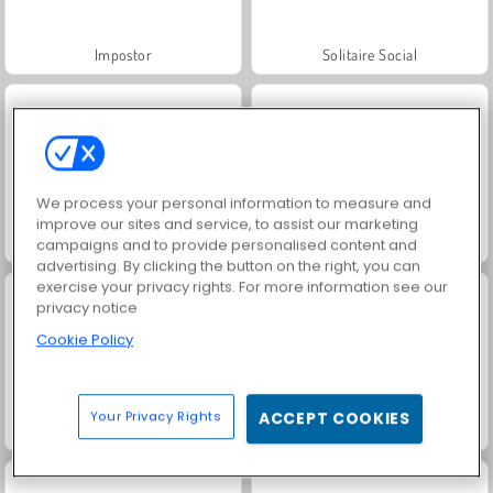
Impostor
Solitaire Social
We process your personal information to measure and
improve our sites and service, to assist our marketing
Grand Mahjong Connect
Jewel Garden Story
campaigns and to provide personalised content and
advertising. By clicking the button on the right, you can
exercise your privacy rights. For more information see our
privacy notice
Cookie Policy
Your Privacy Rights
ACCEPT COOKIES
Trollface Quest: USA 2
Juice Merge