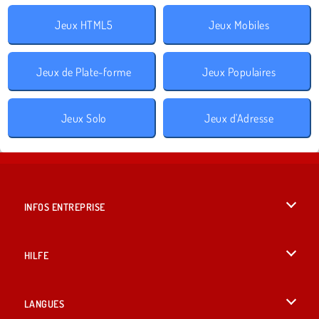
Jeux HTML5
Jeux Mobiles
Jeux de Plate-forme
Jeux Populaires
Jeux Solo
Jeux d'Adresse
INFOS ENTREPRISE
Conditions d’utilisation
HILFE
Politique De Protection De La Vie Privée
Hilfe
LANGUES