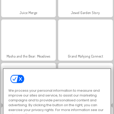
Juice Merge
Jewel Garden Story
Masha and the Bear: Meadows
Grand Mahjong Connect
We process your personal information to measure and
improve our sites and service, to assist our marketing
Trollface Quest: USA 2
Scala 40
campaigns and to provide personalised content and
advertising. By clicking the button on the right, you can
exercise your privacy rights. For more information see our