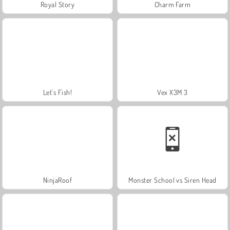
Royal Story
Charm Farm
Let's Fish!
Vex X3M 3
NinjaRoof
Monster School vs Siren Head