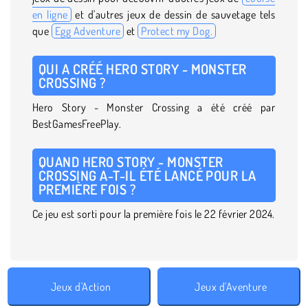
en ligne
et d'autres jeux de dessin de sauvetage tels
que
Egg Adventure
et
Protect my Dog.
QUI A CRÉÉ HERO STORY - MONSTER
CROSSING ?
Hero Story - Monster Crossing a été créé par
BestGamesFreePlay.
QUAND HERO STORY - MONSTER
CROSSING A-T-IL ÉTÉ LANCÉ POUR LA
PREMIÈRE FOIS ?
Ce jeu est sorti pour la première fois le 22 février 2024.
Jeux d'Action
Jeux d'Aventure