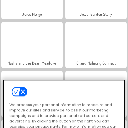
Juice Merge
Jewel Garden Story
Masha and the Bear: Meadows
Grand Mahjong Connect
We process your personal information to measure and
improve our sites and service, to assist our marketing
Heroes of Myths
Trollface Quest: USA 2
campaigns and to provide personalised content and
advertising. By clicking the button on the right, you can
exercise your privacy rights. For more information see our