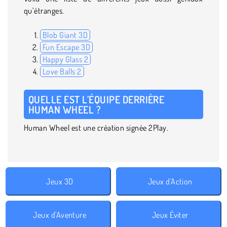
qu’étranges.
Blob Giant 3D
Fun Escape 3D
Happy Glass 2
Love Balls 2
QUELLE EST L’ÉQUIPE DERRIÈRE
HUMAN WHEEL ?
Human Wheel est une création signée 2Play.
Jeux 3D
Jeux d'Action
Jeux d'Aventure
Jeux Éviter