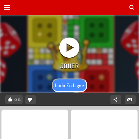
Ludo En Ligne
72%