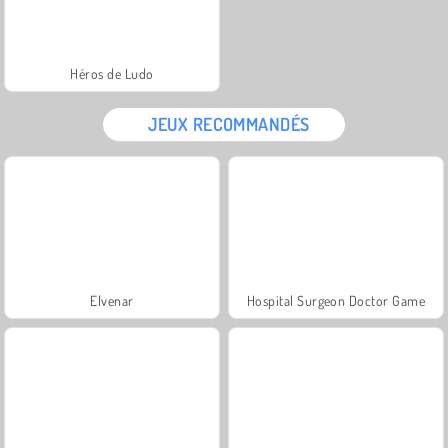
Héros de Ludo
JEUX RECOMMANDÉS
Elvenar
Hospital Surgeon Doctor Game