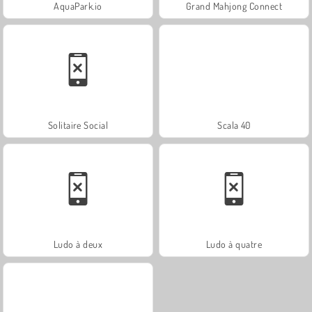
AquaPark.io
Grand Mahjong Connect
Solitaire Social
Scala 40
Ludo à deux
Ludo à quatre