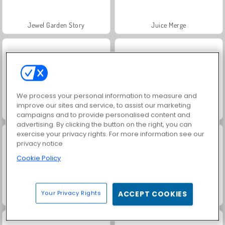
Jewel Garden Story
Juice Merge
We process your personal information to measure and
improve our sites and service, to assist our marketing
Grand Mahjong Connect
Trollface Quest: USA 2
campaigns and to provide personalised content and
advertising. By clicking the button on the right, you can
exercise your privacy rights. For more information see our
privacy notice
Cookie Policy
Your Privacy Rights
ACCEPT COOKIES
Masha and the Bear: Meadows
Scala 40