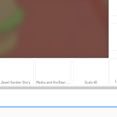
L
Jewel Garden Story
Masha and the Bear: Meadows
Scala 40
Juice Merge
Grand Mahjong Connect