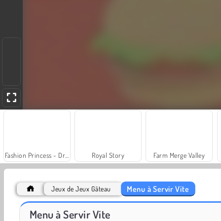
Fashion Princess - Dress Up for Girls
Royal Story
Farm Merge Valley
Menu à Servir Vite
Jeux de Jeux Gâteau
Charm Farm
Let's Fish!
Menu à Servir Vite