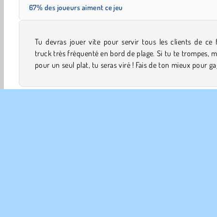
67% des joueurs aiment ce jeu
Tu devras jouer vite pour servir tous les clients de ce
des tonnes d’argent tout en préparant beaucou
truck très fréquenté en bord de plage. Si tu te trompes,
pour un seul plat, tu seras viré ! Fais de ton mieux pour g
Jeux Gâteau
Cuisine
Jeux de nourriture
Filles
INFO
Poli