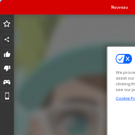
Nouveau
We proces
assist ou
clicking t
see our p
Cookie Po