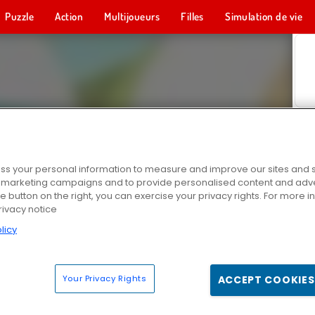
Puzzle
Action
Multijoueurs
Filles
Simulation de vie
s your personal information to measure and improve our sites and s
r marketing campaigns and to provide personalised content and adver
he button on the right, you can exercise your privacy rights. For more 
rivacy notice
licy
Your Privacy Rights
ACCEPT COOKIES