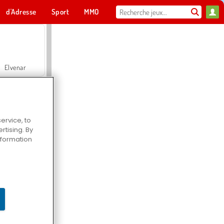
d'Adresse
Sport
MMO
Pour toi
Elvenar
ervice, to
tising. By
Hospital Surgeon Doctor Game
information
Offroad Crash Climber 4X4