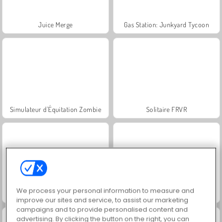
Juice Merge
Gas Station: Junkyard Tycoon
Simulateur d'Équitation Zombie
Solitaire FRVR
We process your personal information to measure and
Bomb It
Jewel Garden Story
improve our sites and service, to assist our marketing
campaigns and to provide personalised content and
advertising. By clicking the button on the right, you can