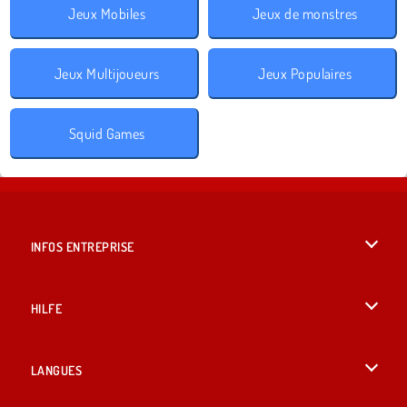
Jeux Mobiles
Jeux de monstres
Jeux Multijoueurs
Jeux Populaires
Squid Games
INFOS ENTREPRISE
Conditions d’utilisation
HILFE
Politique De Protection De La Vie Privée
Hilfe
LANGUES
Cookies