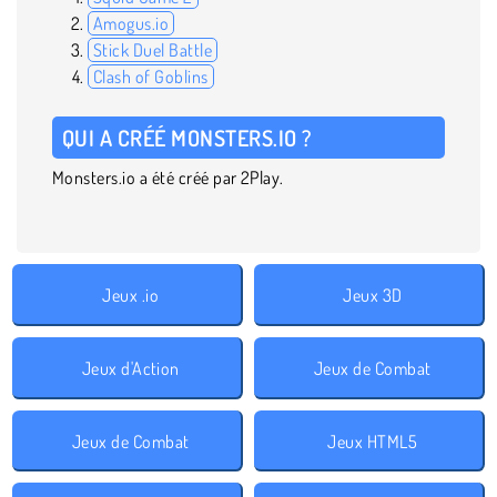
Amogus.io
Stick Duel Battle
Clash of Goblins
QUI A CRÉÉ MONSTERS.IO ?
Monsters.io a été créé par 2Play.
Jeux .io
Jeux 3D
Jeux d'Action
Jeux de Combat
Jeux de Combat
Jeux HTML5