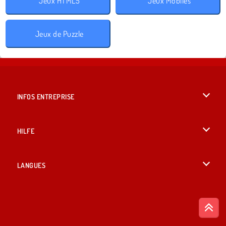
Jeux HTML5
Jeux Mobiles
Jeux de Puzzle
INFOS ENTREPRISE
Conditions d’utilisation
HILFE
Politique De Protection De La Vie Privée
Hilfe
LANGUES
Cookies
British English
Acceptation des cookies
Русский