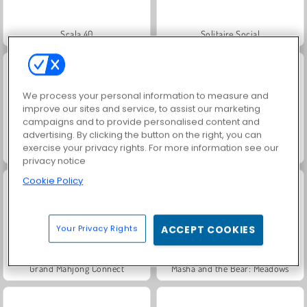
Scala 40
Solitaire Social
We process your personal information to measure and
improve our sites and service, to assist our marketing
campaigns and to provide personalised content and
advertising. By clicking the button on the right, you can
exercise your privacy rights. For more information see our
Jewel Garden Story
Juice Merge
privacy notice
Cookie Policy
Your Privacy Rights
ACCEPT COOKIES
Grand Mahjong Connect
Masha and the Bear: Meadows