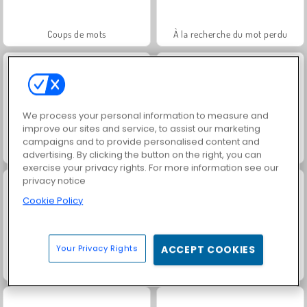
Coups de mots
À la recherche du mot perdu
We process your personal information to measure and
improve our sites and service, to assist our marketing
campaigns and to provide personalised content and
Mots cachés
Trouve les Mots
advertising. By clicking the button on the right, you can
exercise your privacy rights. For more information see our
privacy notice
Cookie Policy
Your Privacy Rights
ACCEPT COOKIES
Mots croisés cachés
Chercheur de mots