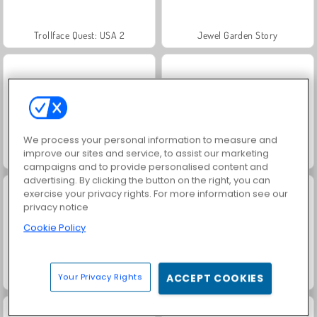
Trollface Quest: USA 2
Jewel Garden Story
We process your personal information to measure and
improve our sites and service, to assist our marketing
Masha and the Bear: Meadows
Juice Merge
campaigns and to provide personalised content and
advertising. By clicking the button on the right, you can
exercise your privacy rights. For more information see our
privacy notice
Cookie Policy
Grand Mahjong Connect
Heroes of Myths
Your Privacy Rights
ACCEPT COOKIES