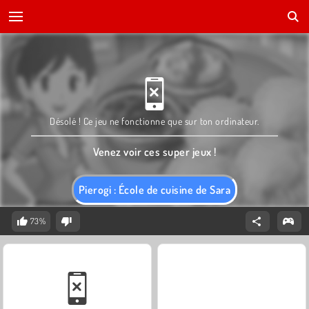
Désolé ! Ce jeu ne fonctionne que sur ton ordinateur.
Venez voir ces super jeux !
Pierogi : École de cuisine de Sara
73%